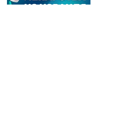
Наш адрес:
Манор Медикал Центр
26 Ha'Barzel St.
Tel Aviv 69710 Israel
+972 (3) 376-10-40
8 800 777-00-12
info@manormedicalcenter.com
Отправить заявку