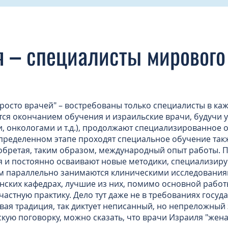
 – специалисты мирового
росто врачей" – востребованы только специалисты в каж
ется окончанием обучения и израильские врачи, будучи 
, онкологами и т.д.), продолжают специализированное 
пределенном этапе проходят специальное обучение такж
обретая, таким образом, международный опыт работы. По
я и постоянно осваивают новые методики, специализиру
ом параллельно занимаются клиническими исследовани
нских кафедрах, лучшие из них, помимо основной работ
астную практику. Дело тут даже не в требованиях госуд
овая традиция, так диктует неписанный, но непреложный
ую поговорку, можно сказать, что врачи Израиля "жена