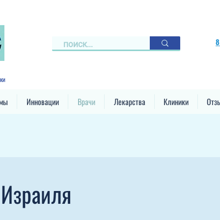
8
ки
ммы
Инновации
Врачи
Лекарства
Клиники
Отз
 Израиля