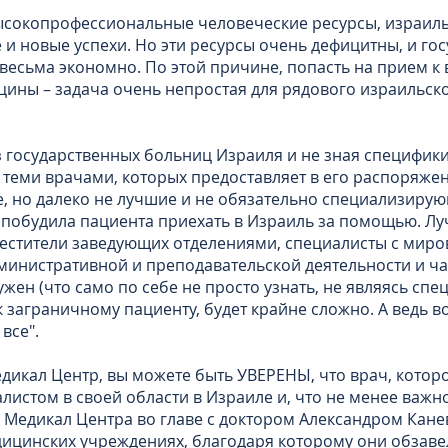
ысокопрофессиональные человеческие ресурсы, израил
е и новые успехи. Но эти ресурсы очень дефицитны, и го
весьма экономно. По этой причине, попасть на прием к
ины – задача очень непростая для рядового израильског
 государственных больниц Израиля и не зная специфик
теми врачами, которых предоставляет в его распоряжен
, но далеко не лучшие и не обязательно специализиру
 побудила пациента приехать в Израиль за помощью. Лу
естители заведующих отделениями, специалисты с миро
министративной и преподавательской деятельности и ча
жен (что само по себе не просто узнать, не являясь спе
ак заграничному пациенту, будет крайне сложно. А ведь 
все".
дикал Центр, вы можете быть УВЕРЕНЫ, что врач, кото
листом в своей области в Израиле и, что не менее важ
Медикал Центра во главе с доктором Александром Кан
дицинских учреждениях, благодаря которому они обза