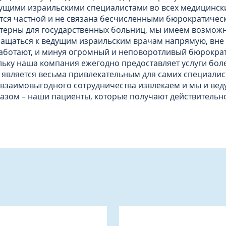
ущими израильскими специалистами во всех медицинск
ется частной и не связана бесчисленными бюрократичес
терны для государственных больниц, мы имеем возможн
ащаться к ведущим израильским врачам напрямую, вне с
ботают, и минуя огромный и неповоротливый бюрократ
льку наша компания ежегодно предоставляет услуги бол
 является весьма привлекательным для самих специалист
 взаимовыгодного сотрудничества извлекаем и мы и вед
азом – наши пациенты, которые получают действительн