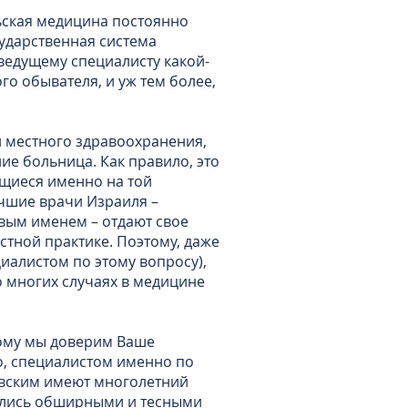
ьская медицина постоянно
сударственная система
 ведущему специалисту какой-
о обывателя, и уж тем более,
и местного здравоохранения,
ие больница. Как правило, это
ющиеся именно на той
чшие врачи Израиля –
вым именем – отдают свое
стной практике. Поэтому, даже
циалистом по этому вопросу),
во многих случаях в медицине
рому мы доверим Ваше
но, специалистом именно по
евским имеют многолетний
велись обширными и тесными