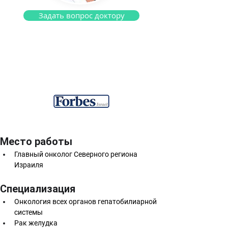
Задать вопрос доктору
Профессор Ирит Бен Ахарони
Гастро-онколог
Место работы 
Главный онколог Северного региона 
Израиля
Специализация
Онкология всех органов гепатобилиарной 
системы
Рак желудка