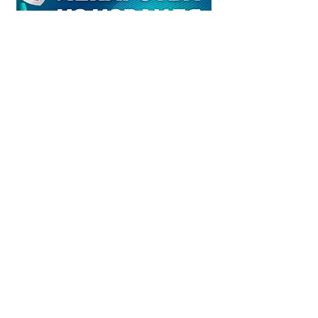
Наш адрес:
Манор Медикал Центр
26 Ha'Barzel St.
Tel Aviv 69710 Israel
+972 (3) 376-10-40
8 800 777-00-12
info@manormedicalcenter.com
Отправить заявку