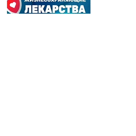
Наш адрес:
Манор Медикал Центр
26 Ha'Barzel St.
Tel Aviv 69710 Israel
+972 (3) 376-10-40
8 800 777-00-12
info@manormedicalcenter.com