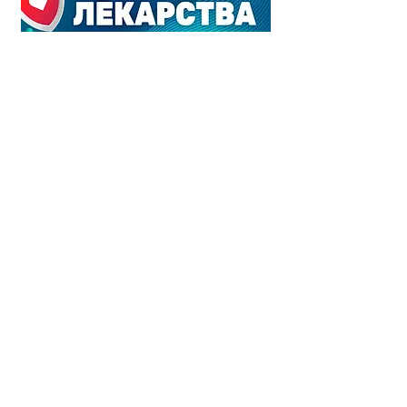
Наш адрес:
Манор Медикал Центр
26 Ha'Barzel St.
Tel Aviv 69710 Israel
+972 (3) 376-10-40
8 800 777-00-12
info@manormedicalcenter.com