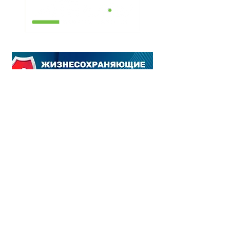
Наш адрес:
Манор Медикал Центр
26 Ha'Barzel St.
Tel Aviv 69710 Israel