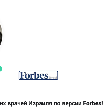
Профессор Талия Леви
Акушер-гинеколог, онколог
х врачей Израиля по версии Forbes!