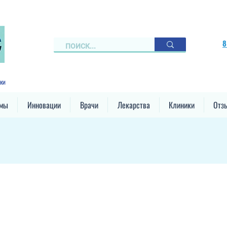
8
ки
ммы
Инновации
Врачи
Лекарства
Клиники
Отз