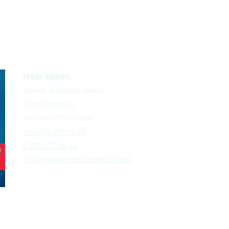
Наш адрес:
Манор Медикал Центр
26 Ha'Barzel St.
Tel Aviv 69710 Israel
+972 (3) 376-10-40
8 800 777-00-12
info@manormedicalcenter.com