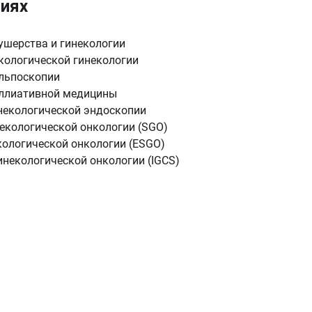
циях
ушерства и гинекологии
кологической гинекологии
льпоскопии
аллиативной медицины
некологической эндоскопии
екологической онкологии (SGO)
кологической онкологии (ESGO)
некологической онкологии (IGCS)