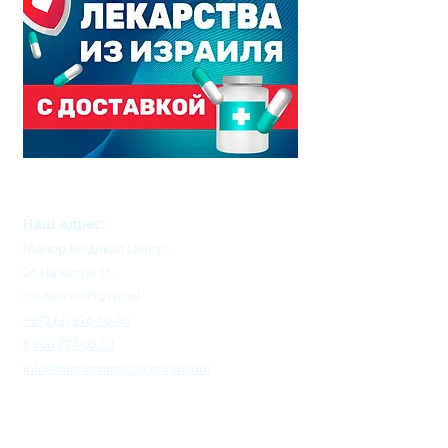
Наш адрес:
Манор Медикал Центр
26 Ha'Barzel St.
Tel Aviv 69710 Israel
+972 (3) 376-10-40
8 800 777-00-12
info@manormedicalcenter.com