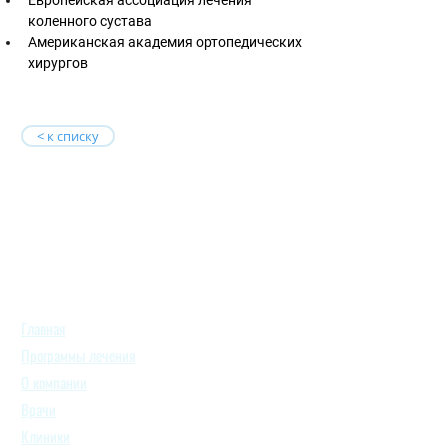
Европейская ассоциация лечения 
коленного сустава 
Американская академия ортопедических 
хирургов
< к списку
Главная
Программы лечения
О компании
Врачи
Клиники