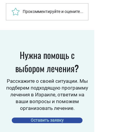
Бактерии научились
Израильские уче
Прокомментируйте и оцените...
«ускорять» защиту от
раскрыли клеточн
антибиотиков: израильские
которая помогает
ученые раскрыли новый
кишечнику посто
механизм устойчивости
обновляться
Нужна помощь с
выбором лечения?
Расскажите о своей ситуации. Мы
подберем подходящую программу
лечения в Израиле, ответим на
ваши вопросы и поможем
организовать лечение.
Оставить заявку