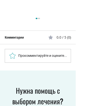
Комментарии
0.0 / 5 (0)
Бактерии научились
Израильские уче
Прокомментируйте и оцените...
«ускорять» защиту от
раскрыли клеточн
антибиотиков: израильские
которая помогает
ученые раскрыли новый
кишечнику посто
механизм устойчивости
обновляться
Нужна помощь с
выбором лечения?