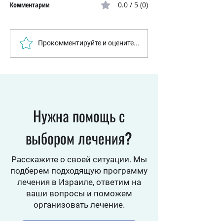
Комментарии
0.0 / 5 (0)
Бактерии научились
Израильские уче
Прокомментируйте и оцените...
«ускорять» защиту от
раскрыли клеточн
антибиотиков: израильские
которая помогает
ученые раскрыли новый
кишечнику посто
механизм устойчивости
обновляться
Нужна помощь с
выбором лечения?
Расскажите о своей ситуации. Мы
подберем подходящую программу
лечения в Израиле, ответим на
ваши вопросы и поможем
организовать лечение.