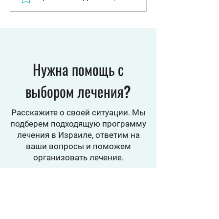
«ускорять» защиту от
раскрыли клеточн
антибиотиков: израильские
которая помогает
ученые раскрыли новый
кишечнику посто
механизм устойчивости
обновляться
Нужна помощь с
выбором лечения?
Расскажите о своей ситуации. Мы
подберем подходящую программу
лечения в Израиле, ответим на
ваши вопросы и поможем
организовать лечение.
Оставить заявку
Программы лечения