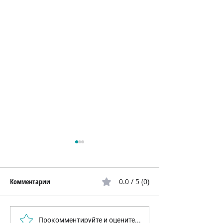
Комментарии
0.0 / 5 (0)
Бактерии научились
Израильские уче
Прокомментируйте и оцените...