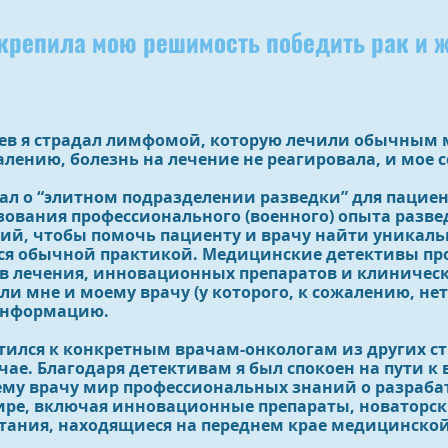
крепила мою решимость победить рак и 
яцев я страдал лимфомой, которую лечили обычны
алению, болезнь на лечение не реагировала, и мое 
знал о “элитном подразделении разведки” для пацие
ования профессионального (военного) опыта развед
ий, чтобы помочь пациенту и врачу найти уникаль
ся обычной практикой. Медицинские детективы пр
в лечения, инновационных препаратов и клиническ
и мне и моему врачу (у которого, к сожалению, нет
нформацию.
тился к конкретным врачам-онкологам из других стр
чае. Благодаря детективам я был спокоен на пути 
ему врачу мир профессиональных знаний о разраб
ире, включая инновационные препараты, новаторск
ания, находящиеся на переднем крае медицинской