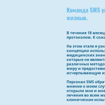
Команда SMS у
жизнью.
В течение 18 мес
протоколом. К сож
На этом этапе я у
концепции использ
медицинских знан
которые не являют
различных методо
миру и предоставил
исчерпывающую и
Персонал SMS обра
мнение о моем слу
открыли мне и мо
лечения во всем м
клинические испыт