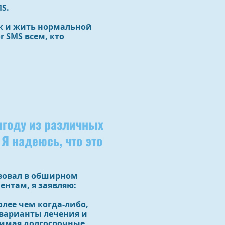
S.
ак и жить нормальной
 SMS всем, кто
ыгоду из различных
 Я надеюсь, что это
твовал в обширном
ентам, я заявляю:
олее чем когда-либо,
варианты лечения и
нимая долгосрочные