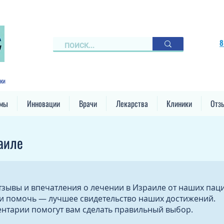
8
ки
ммы
Инновации
Врачи
Лекарства
Клиники
Отз
аиле
тзывы и впечатления о лечении в Израиле от наших пац
и помочь — лучшее свидетельство наших достижений.
ентарии помогут вам сделать правильный выбор.