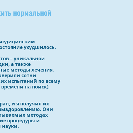
жить нормальной
м медицинским
состояние ухудшилось.
нтов – уникальной
ки, а также
ные методы лечения,
оверили сотни
их испытаний по всему
 времени на поиск),
ан, и я получил их
к выздоровлению. Они
атываемых методах
ие процедуры и
 науки.