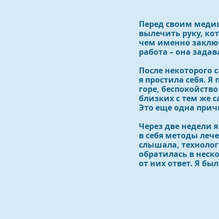
Перед своим медиц
вылечить руку, кот
чем именно заключа
работа – она задав
После некоторого с
я простила себя. Я
горе, беспокойств
близких с тем же
Это еще одна причи
Через две недели 
в себя методы лече
слышала, технолог
обратилась в неск
от них ответ. Я бы