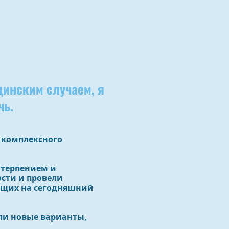
инским случаем, я
чь.
 комплексного
 терпением и
сти и провели
ющих на сегодняшний
ли новые варианты,