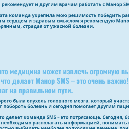
рекомендует и другим врачам работать с Манор SM
 эта команда укрепила мою решимость победить р
м сердцем и здравым смыслом я рекомендую Manor
ерянным, страдая от ужасной болезни.
 что медицина может извлечь огромную в
, что делает Манор SMS – это очень важно!
аг на правильном пути.
торого была опухоль головного мозга, который учас
г побороть болезнь и сегодня помогает другим паци
что делает команда SMS – это потрясающе. Сегодня, б
 необходимо располагать информацией, понимать 
остью выбирать наиболее подходящее лечение, по