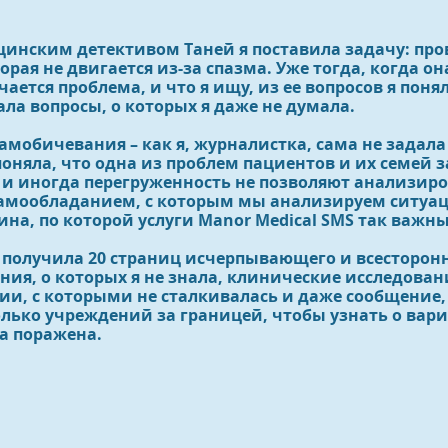
инским детективом Таней я поставила задачу: про
орая не двигается из-за спазма. Уже тогда, когда он
ется проблема, и что я ищу, из ее вопросов я поня
ала вопросы, о которых я даже не думала.
амобичевания – как я, журналистка, сама не задала
 поняла, что одна из проблем пациентов и их семей 
о и иногда перегруженность не позволяют анализи
 самообладанием, с которым мы анализируем ситуа
на, по которой услуги Manor Medical SMS так важны
я получила 20 страниц исчерпывающего и всесторон
ния, о которых я не знала, клинические исследовани
ии, с которыми не сталкивалась и даже сообщение,
олько учреждений за границей, чтобы узнать о вари
ла поражена.