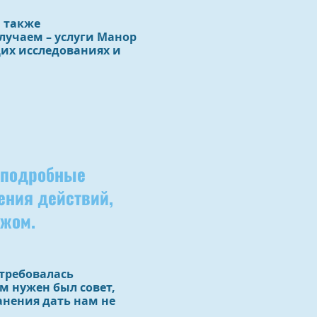
а также
лучаем – услуги Манор
их исследованиях и
е подробные
ения действий,
ежом.
отребовалась
 нужен был совет,
анения дать нам не