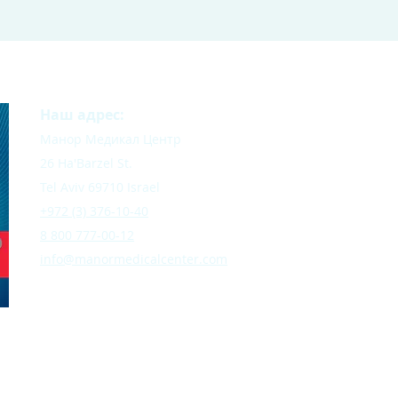
Наш адрес:
Манор Медикал Центр
26 Ha'Barzel St.
Tel Aviv 69710 Israel
+972 (3) 376-10-40
8 800 777-00-12
info@manormedicalcenter.com