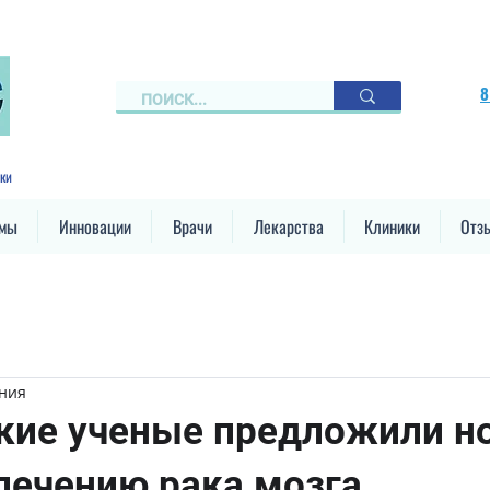
8
ки
ммы
Инновации
Врачи
Лекарства
Клиники
Отз
ения
кие ученые предложили н
лечению рака мозга