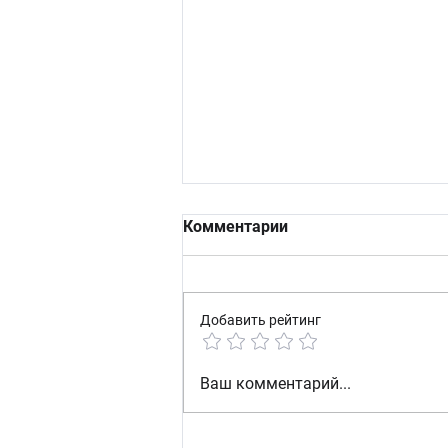
Комментарии
Добавить рейтинг
Почему гладкие
Ваш комментарий...
поверхности внезапно
покрываются складками:
израильские ученые нашли