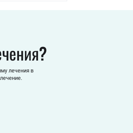
вляться
ечения?
му лечения в
 лечение.