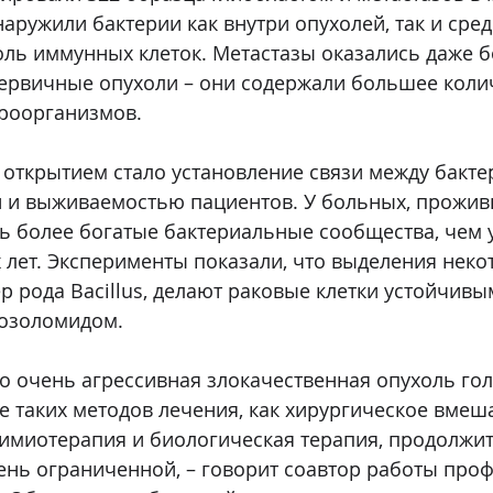
аружили бактерии как внутри опухолей, так и сред
ль иммунных клеток. Метастазы оказались даже б
ервичные опухоли – они содержали большее колич
роорганизмов.
открытием стало установление связи между бакт
й и выживаемостью пациентов. У больных, прожив
ь более богатые бактериальные сообщества, чем у 
 лет. Эксперименты показали, что выделения неко
р рода Bacillus, делают раковые клетки устойчивы
озоломидом.
то очень агрессивная злокачественная опухоль го
ле таких методов лечения, как хирургическое вмеша
химиотерапия и биологическая терапия, продолжи
ень ограниченной, – говорит соавтор работы проф