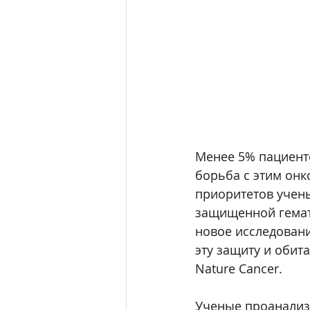
Менее 5% пациенто
борьба с этим онк
приоритетов учены
защищенной гемат
новое исследовани
эту защиту и обит
Nature Cancer.
Ученые проанализи