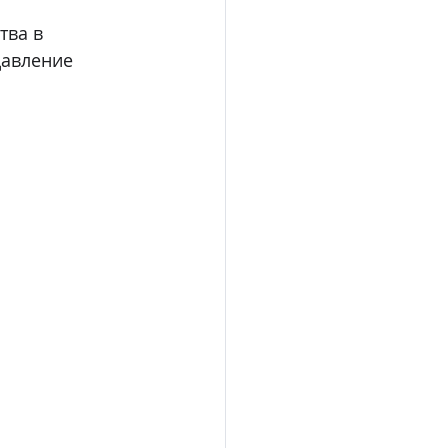
ва в 
давление 