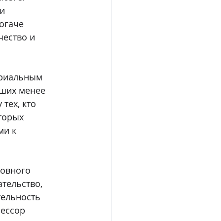
и 
огаче 
ество и 
ериальным 
ших менее 
тех, кто 
торых 
ми к 
ловного 
тельство, 
тельность 
ессор 