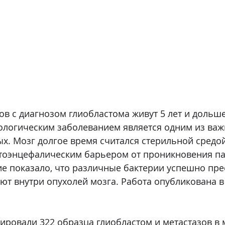
в с диагнозом глиобластома живут 5 лет и дольше
ологическим заболеванием является одним из важ
х. Мозг долгое время считался стерильной средой
оэнцефалическим барьером от проникновения пат
е показало, что различные бактерии успешно пр
ают внутри опухолей мозга. Работа опубликована в
ровали 322 образца глиобластом и метастазов в м