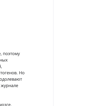
, поэтому 
ных 
, 
огенов. Но 
еодолевают 
 журнале 
озге. 