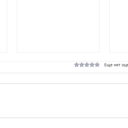
Оценка: 0 из 5 звезд.
Еще нет оц
Бактерии научились
Изр
«ускорять» защиту от
раск
антибиотиков: израильские
кото
ученые раскрыли новый
кише